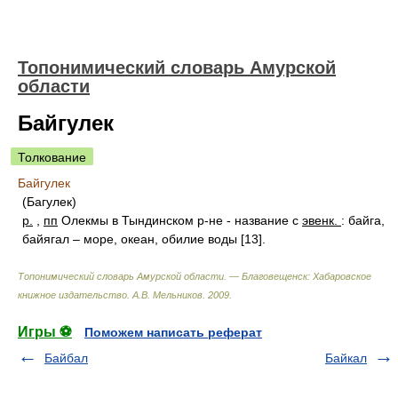
Топонимический словарь Амурской
области
Байгулек
Толкование
Байгулек
(Багулек)
р.
,
пп
Олекмы в Тындинском р-не - название с
эвенк.
: байга,
байягал – море, океан, обилие воды [13].
Топонимический словарь Амурской области. — Благовещенск: Хабаровское
книжное издательство
.
А.В. Мельников
.
2009
.
Игры ⚽
Поможем написать реферат
Байбал
Байкал